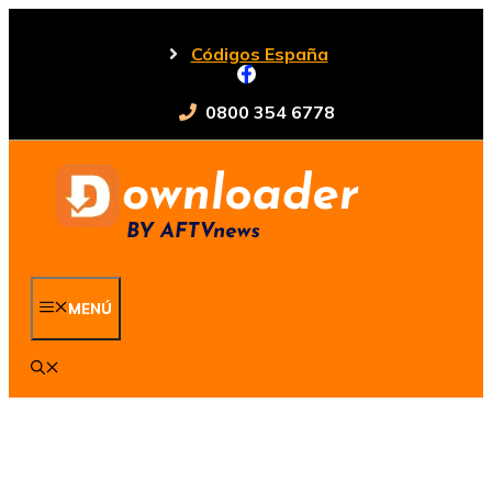
Saltar
al
Códigos España
contenido
0800 354 6778
MENÚ