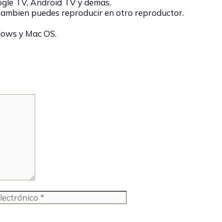
oogle TV, Android TV y demas.
tambien puedes reproducir en otro reproductor.
dows y Mac OS.
Web
co