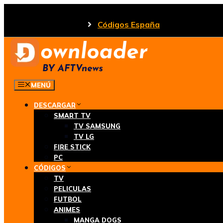
Saltar
al
Códigos España
contenido
MENÚ
DESCARGAR
SMART TV
TV SAMSUNG
TV LG
FIRE STICK
PC
CÓDIGOS
TV
PELICULAS
FUTBOL
ANIMES
MANGA DOGS