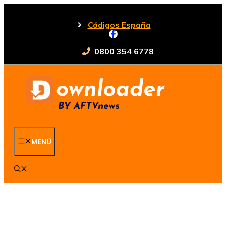
Saltar
al
Códigos España
contenido
0800 354 6778
MENÚ