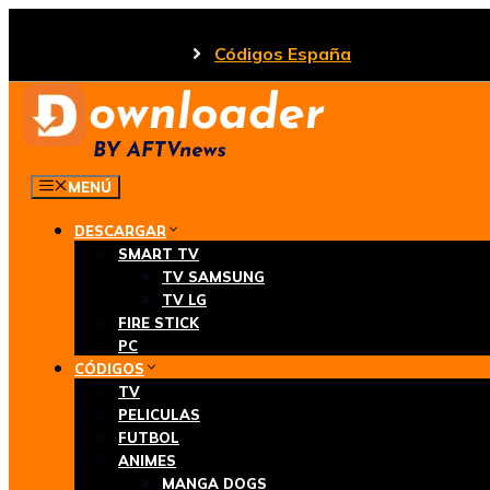
Saltar
al
Códigos España
contenido
MENÚ
DESCARGAR
SMART TV
TV SAMSUNG
TV LG
FIRE STICK
PC
CÓDIGOS
TV
PELICULAS
FUTBOL
ANIMES
MANGA DOGS