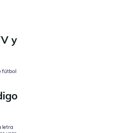
TV y
 fútbol
digo
a letra