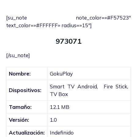
[su_note note_color=»#F57523″
text_color=»#FFFFFF» radius=»15″]
973071
[/su_note]
Nombre:
GokuPlay
Smart TV Android, Fire Stick,
Dispositivos:
TV Box
Tamaño:
12.1 MB
Versión:
1.0
Actualización:
Indefinido