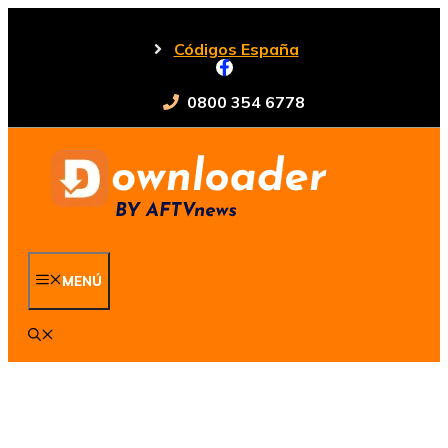
Saltar
al
Códigos España
contenido
0800 354 6778
MENÚ