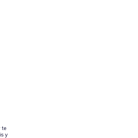
 te
is y