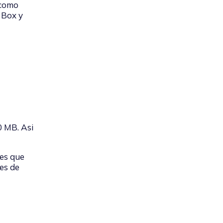
 como
 Box y
0 MB. Asi
 es que
es de