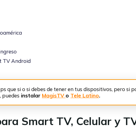
noamérica
ingreso
t TV Android
s que si o si debes de tener en tus dispositivos, pero si p
s, puedes
instalar
MagisTV
o
Tele Latino
.
para Smart TV, Celular y T