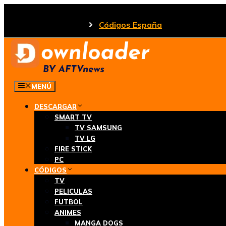
Saltar
al
Códigos España
contenido
MENÚ
DESCARGAR
SMART TV
TV SAMSUNG
TV LG
FIRE STICK
PC
CÓDIGOS
TV
PELICULAS
FUTBOL
ANIMES
MANGA DOGS